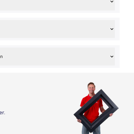
en
er.