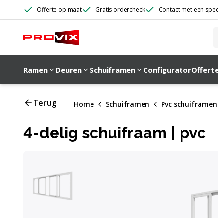
Doorgaan naar de inhoud
Offerte op maat
Gratis ordercheck
Contact met een speci
Doorgaan naar de inhoud
Ramen
Deuren
Schuiframen
Configurator
Offert
Terug
Home
Schuiframen
Pvc schuiframen
4-delig schuifraam | pvc