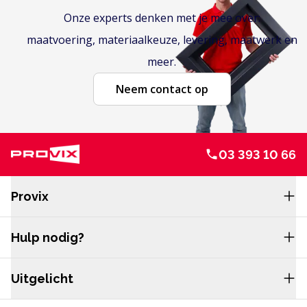
Onze experts denken met je mee over:
maatvoering, materiaalkeuze, levering, maatwerk en
meer.
Neem contact op
03 393 10 66
Service en navigatie
Provix
Hulp nodig?
Uitgelicht