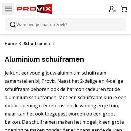
Doorgaan naar de inhoud
Menu
Inloggen
Win
Waar ben je naar op zoek?
Zoeken
Home
Schuiframen
Aluminium schuiframen
Je kunt eenvoudig jouw aluminium schuifraam
samenstellen bij Provix. Naast het 2-delige en 4-delige
schuifraam behoren ook de harmonicadeuren tot de
aluminium schuiframen. Met een schuifraam kun je een
mooie opening creëren tussen de woning en je tuin,
maar kan het ook toegepast worden op een groot
balkon. De schuiframen maken het mogelijk een grote
opening te maken zonder dat er openslaande deuren